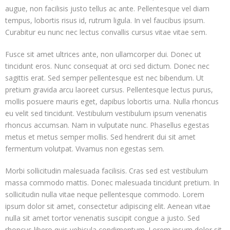
augue, non facilisis justo tellus ac ante. Pellentesque vel diam
tempus, lobortis risus id, rutrum ligula. In vel faucibus ipsum.
Curabitur eu nunc nec lectus convallis cursus vitae vitae sem.
Fusce sit amet ultrices ante, non ullamcorper dui. Donec ut
tincidunt eros. Nunc consequat at orci sed dictum. Donec nec
sagittis erat. Sed semper pellentesque est nec bibendum. Ut
pretium gravida arcu laoreet cursus. Pellentesque lectus purus,
mollis posuere mauris eget, dapibus lobortis urna. Nulla rhoncus
eu velit sed tincidunt. Vestibulum vestibulum ipsum venenatis
rhoncus accumsan. Nam in vulputate nunc. Phasellus egestas
metus et metus semper mollis. Sed hendrerit dui sit amet
fermentum volutpat. Vivamus non egestas sem.
Morbi sollicitudin malesuada facilisis. Cras sed est vestibulum
massa commodo mattis. Donec malesuada tincidunt pretium. In
sollicitudin nulla vitae neque pellentesque commodo. Lorem
ipsum dolor sit amet, consectetur adipiscing elit. Aenean vitae
nulla sit amet tortor venenatis suscipit congue a justo. Sed
rhoncus libero quis vehicula condimentum. Lorem ipsum dolor sit